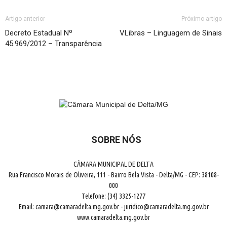
Artigo anterior
Próximo artigo
Decreto Estadual Nº
VLibras – Linguagem de Sinais
45.969/2012 – Transparência
SOBRE NÓS
CÂMARA MUNICIPAL DE DELTA
Rua Francisco Morais de Oliveira, 111 - Bairro Bela Vista - Delta/MG - CEP: 38108-
000
Telefone: (34) 3325-1277
Email: camara@camaradelta.mg.gov.br - juridico@camaradelta.mg.gov.br
www.camaradelta.mg.gov.br