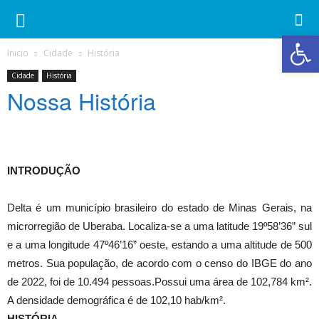
Ab
Inicio
Cidade
História
Cidade
História
Nossa História
INTRODUÇÃO
Delta é um município brasileiro do estado de Minas Gerais, na
microrregião de Uberaba. Localiza-se a uma latitude 19º58’36” sul
e a uma longitude 47º46’16” oeste, estando a uma altitude de 500
metros. Sua população, de acordo com o censo do IBGE do ano
de 2022, foi de 10.494 pessoas.Possui uma área de 102,784 km².
A densidade demográfica é de 102,10 hab/km².
HISTÓRIA